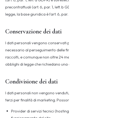
precontrattuali (art. 6, par. 1, lett. b GDPR). Per gli obblighi di
legge, la base giuridica è l'art. 6, par. 1, lett. c GDPR.
Conservazione dei dati
I dati personali vengono conservati per il tempo strettamente
necessario al perseguimento delle finalità per cui sono stati
raccolti, e comunque non oltre 24 mesi dalla raccolta, salvo
obblighi di legge che richiedano una conservazione più lunga.
Condivisione dei dati
I dati personali non vengono venduti, ceduti o comunicati a
terzi per finalità di marketing. Possono essere comunicati a:
Provider di servizi tecnici (hosting, email) necessari al
funzionamento del sito