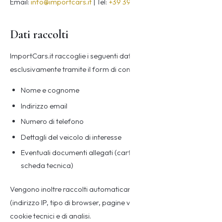
Email:
info@importcars.it
| Tel:
+39 392 94 330 95
Dati raccolti
ImportCars.it raccoglie i seguenti dati personali
esclusivamente tramite il form di contatto presente sul sito:
Nome e cognome
Indirizzo email
Numero di telefono
Dettagli del veicolo di interesse
Eventuali documenti allegati (carta di circolazione, COC,
scheda tecnica)
Vengono inoltre raccolti automaticamente dati di navigazione
(indirizzo IP, tipo di browser, pagine visitate) attraverso i
cookie tecnici e di analisi.