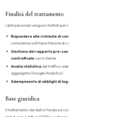
Finalità del trattamento
I dati personali vengono trattati per le seguenti finalità:
Rispondere alle richieste di contatto
e fornire
consulenza sull'importazione di veicoli
Gestione del rapporto pre-contrattuale e
contrattuale
con il cliente
Analisi statistica
del traffico web in forma anonima e
aggregata (Google Analytics)
Adempimento di obblighi di legge
fiscali e contabili
Base giuridica
Il trattamento dei dati si fonda sul consenso dell'interessato
(art. 6, par. 1, lett. a GDPR) e sull'esecuzione di misure