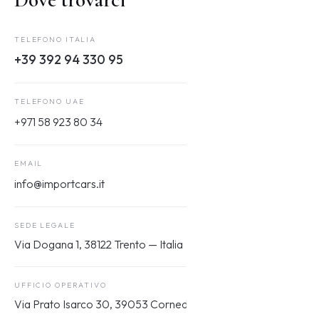
TELEFONO ITALIA
+39 392 94 330 95
TELEFONO UAE
+971 58 923 80 34
EMAIL
info@importcars.it
SEDE LEGALE
Via Dogana 1, 38122 Trento — Italia
UFFICIO OPERATIVO
Via Prato Isarco 30, 39053 Cornedo all'Isarco (BZ)